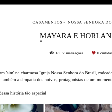
CASAMENTOS
NOSSA SENHORA DO
MAYARA E HORLA
186
visualizações
0
curtida
m 'sim' na charmosa Igreja Nossa Senhora do Brasil, rodeados
s também a simpatia dos noivos, protagonistas de um momento
dessa história tão especial!